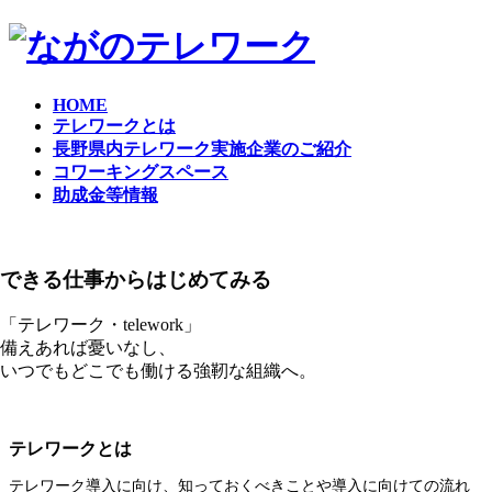
コ
ナ
ン
ビ
テ
ゲ
ン
ー
HOME
ツ
シ
テレワークとは
へ
ョ
長野県内テレワーク実施企業のご紹介
ス
ン
コワーキングスペース
キ
に
助成金等情報
ッ
移
プ
動
できる仕事からはじめてみる
「テレワーク・telework」
備えあれば憂いなし、
いつでもどこでも働ける強靭な組織へ。
テレワークとは
テレワーク導入に向け、知っておくべきことや導入に向けての流れ