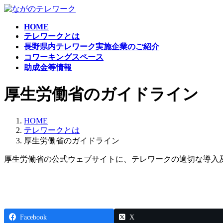
コ
ナ
ン
ビ
HOME
テ
ゲ
テレワークとは
ン
ー
長野県内テレワーク実施企業のご紹介
ツ
シ
コワーキングスペース
へ
ョ
助成金等情報
ス
ン
キ
に
厚生労働省のガイドライン
ッ
移
プ
動
HOME
テレワークとは
厚生労働省のガイドライン
厚生労働省の公式ウェブサイトに、テレワークの適切な導入
Facebook
X