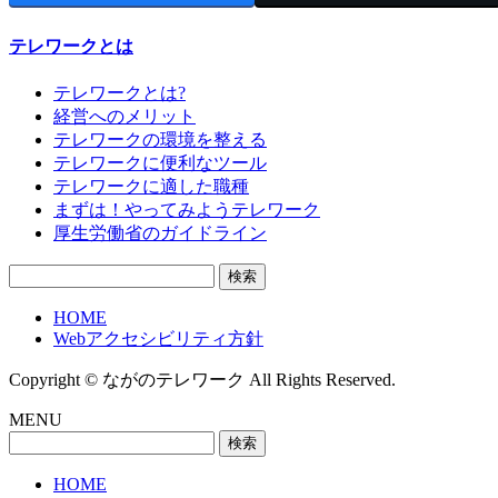
テレワークとは
テレワークとは?
経営へのメリット
テレワークの環境を整える
テレワークに便利なツール
テレワークに適した職種
まずは！やってみようテレワーク
厚生労働省のガイドライン
検
索:
HOME
Webアクセシビリティ方針
Copyright © ながのテレワーク All Rights Reserved.
MENU
検
索:
HOME